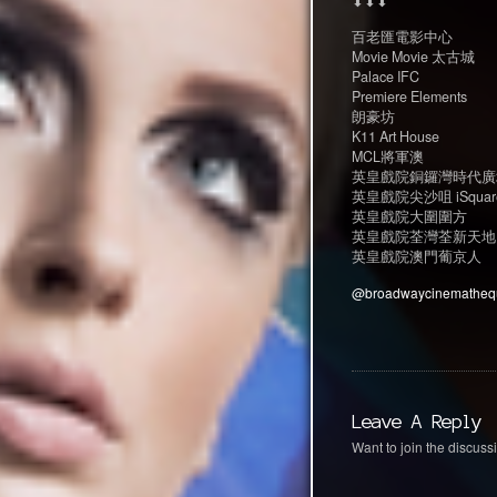
⬇⬇⬇
百老匯電影中心
Movie Movie 太古城
Palace IFC
Premiere Elements
朗豪坊
K11 Art House
MCL將軍澳
英皇戲院銅鑼灣時代廣
英皇戲院尖沙咀 iSquar
英皇戲院大圍圍方
英皇戲院荃灣荃新天地
英皇戲院澳門葡京人
@broadwaycinematheq
Leave A Reply
Want to join the discussi