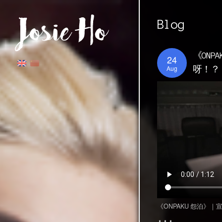
Blog
《ONP
24
Aug
呀！？
《ONPAKU 怨泊》｜